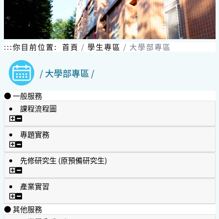
跳
到
主
要
內
:::
你目前位置:
首頁
學生專區
大學部專區
容
區
/ 大學部專區 /
塊
● 一般服務
課程流程圖
課程流程圖
專題實務
專題實務
先修研究生 (原預備研究生)
先修研究生 (原預備研究生)
產業實習
產業實習
● 其他服務