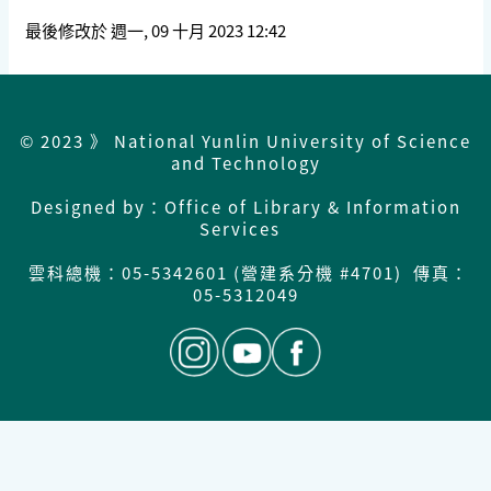
最後修改於 週一, 09 十月 2023 12:42
© 2023 》 National Yunlin University of Science
and Technology
Designed by：Office of Library & Information
Services
雲科總機：
05-5342601 (營建系分機 #4701) 傳真：
05-5312049