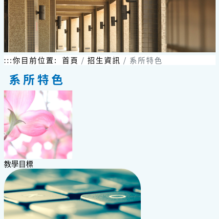
跳
到
主
要
內
容
:::
你目前位置:
首頁
招生資訊
系所特色
區
塊
系所特色
教學目標