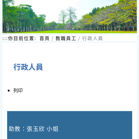
跳
到
主
要
內
容
:::
你目前位置:
首頁
教職員工
行政人員
區
塊
行政人員
列印
助教：張玉欣 小姐