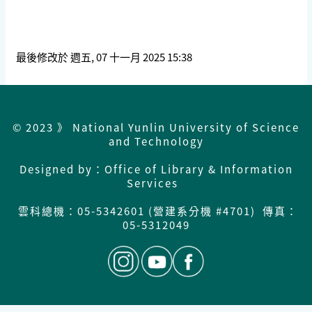
最後修改於 週五, 07 十一月 2025 15:38
© 2023 》 National Yunlin University of Science
and Technology
Designed by：Office of Library & Information
Services
雲科總機：
05-5342601 (營建系分機 #4701) 傳真：
05-5312049