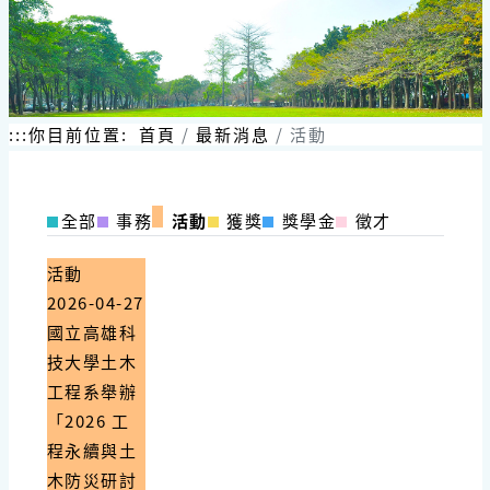
跳
到
主
要
內
容
:::
你目前位置:
首頁
最新消息
活動
區
塊
全部
事務
活動
獲獎
獎學金
徵才
活動
2026-04-27
國立高雄科
技大學土木
工程系舉辦
「2026 工
程永續與土
木防災研討