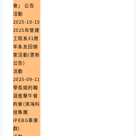
會」 公告
活動
2025-10-15
2025年營建
工程系31周
年系友回娘
家活動(更新
公告)
活動
2025-09-11
學長姐的職
涯進擊午餐
約會(鴻海科
技集團
iPEBG事業
群)