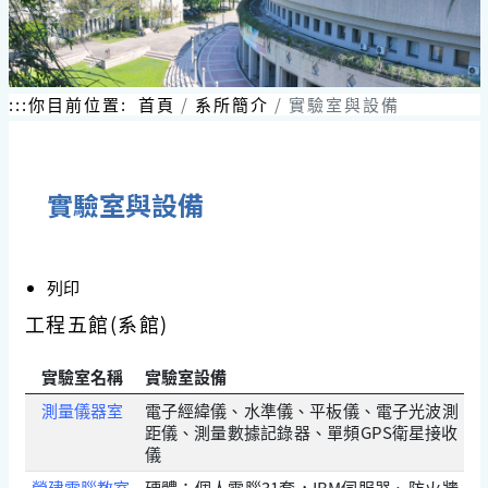
跳
到
主
要
內
:::
你目前位置:
首頁
系所簡介
實驗室與設備
容
區
塊
實驗室與設備
列印
工程五館(系館)
實驗室名稱
實驗室設備
測量儀器室
電子經緯儀、水準儀、平板儀、電子光波測
距儀、測量數據記錄器、單頻GPS衛星接收
儀
營建電腦教室
硬體：個人電腦31套，IBM伺服器、防火牆