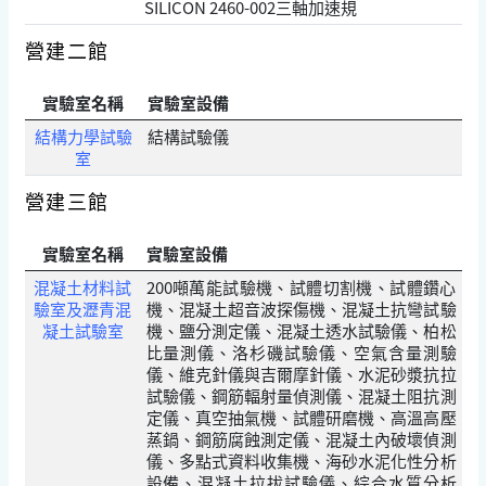
SILICON 2460-002三軸加速規
營建二館
實驗室名稱
實驗室設備
結構力學試驗
結構試驗儀
室
營建三館
實驗室名稱
實驗室設備
混凝土材料試
200噸萬能試驗機、試體切割機、試體鑽心
驗室及瀝青混
機、混凝土超音波探傷機、混凝土抗彎試驗
凝土試驗室
機、鹽分測定儀、混凝土透水試驗儀、柏松
比量測儀、洛杉磯試驗儀、空氣含量測驗
儀、維克針儀與吉爾摩針儀、水泥砂漿抗拉
試驗儀、鋼筋輻射量偵測儀、混凝土阻抗測
定儀、真空抽氣機、試體研磨機、高溫高壓
蒸鍋、鋼筋腐蝕測定儀、混凝土內破壞偵測
儀、多點式資料收集機、海砂水泥化性分析
設備、混凝土拉拔試驗儀、綜合水質分析