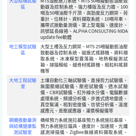
大型結構試驗
MTS油壓施力系統、MTS 50噸擬動態油壓致
區
動器及控制系統、強力樓版及反力牆、100
噸及50噸油壓千斤頂、高勁度反力鋼架、荷
重計、位移計、資料擷取系統、10噸吊車、
攜帶式振動量測儀、掌上型電腦、速度計、
訊號延長線捲、ALPHA CONSULTING NIDA
update fee軟體
地工模型試驗
大型土槽及反力鋼架、MTS 25噸擬動態油壓
區
致動器及控制系統、磁振式搖篩機、資料擷
取系統、冰凍模型霣落箱、地熱模擬測試
箱、掃描模組、細骨材搖篩機、粗粒料搖篩
機等
大地工程試驗
土壤自動化三軸試驗儀、直接剪力試驗儀、
室
無圍壓縮試驗儀、壓密試驗儀、透水試驗
儀、CBR試驗儀、紅外線水分儀、電腦數據
處理系統、頻譜分析儀、步進式透地雷達、
真空幫浦、相對密度儀、信號分析儀、溫度
感應元、差壓感應器、灌漿模擬儀等
鋼纜振動量測
橋樑預力系統施拉基座預力系統施拉基座、
與結構健康監
預力系統施拉錨具、速度計、加速規、光纖
測試驗室
感測掃描儀、ZigBee無線資料擷取系統、