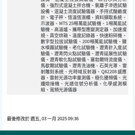
儀、強烈式混凝土拌合機、氯離子滲透試驗
設備、混凝土流度試驗儀器、手持式酸鹼度
計、電子秤、恆溫恆濕櫃、資料擷取系統、
示波器、MTS 25噸萬能試驗機、1噸萬能試
驗機、高溫爐、攜帶型應變測定器、加速度
規、真空烘箱、溫度記錄器、快速粉碎機、
數字型拉拔試驗儀、200噸萬能試驗機、鹽
水噴霧試驗機、老化試驗機、瀝青針入度試
驗儀、瀝青閃火點試驗儀、瀝青延展性試驗
儀、瀝青軟化點試驗儀、塞勃爾特流度儀、
馬歇爾試驗儀、瀝青洗油機、石英光罩、雷
射雕刻系統、光時域反射器、Q82208 感應
器、雷射光源功率量測儀、極化擾頻儀、光
纖熔接機、光譜信號分析儀、化學感測模
組、寬頻光源儀器
最後修改於 週五, 03 一月 2025 09:36