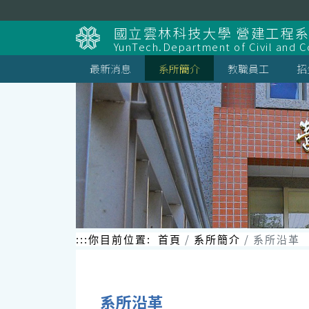
跳
到
國立雲林科技大學 營建工程
主
YunTech.Department of Civil and C
要
內
最新消息
系所簡介
教職員工
招
容
區
塊
:::
你目前位置:
首頁
系所簡介
系所沿革
系所沿革