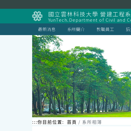
跳
到
國立雲林科技大學 營建工程
主
YunTech.Department of Civil and C
要
內
最新消息
系所簡介
教職員工
招
容
區
塊
:::
你目前位置:
首頁
系所相簿