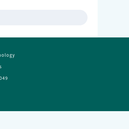
nology
es
049