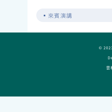
▪
來賓演講
© 202
D
雲