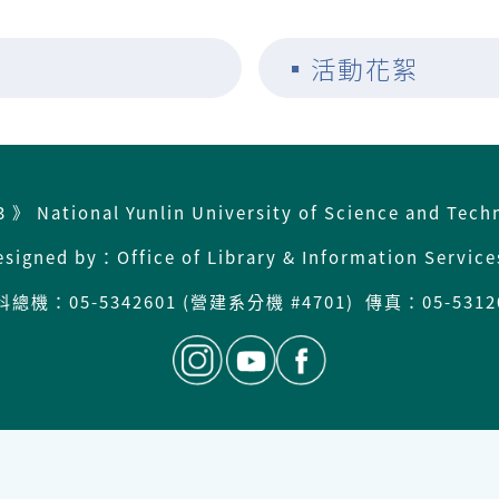
▪
活動花絮
3 》 National Yunlin University of Science and Tech
esigned by：Office of Library & Information Servic
科總機：
05-5342601 (營建系分機 #4701) 傳真：05-5312