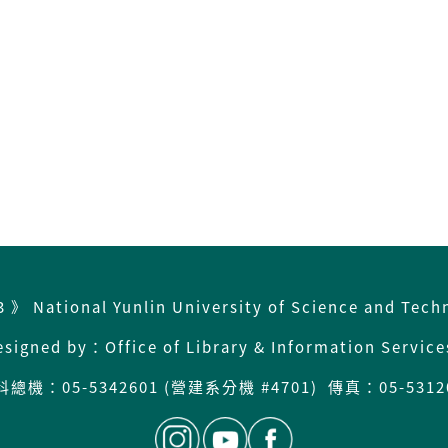
3 》 National Yunlin University of Science and Tech
esigned by：Office of Library & Information Servic
科總機：
05-5342601 (營建系分機 #4701) 傳真：05-5312