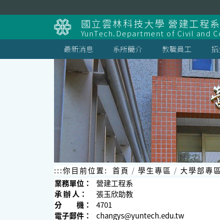
跳
到
國立雲林科技大學 營建工程
主
YunTech.Department of Civil and C
要
內
最新消息
系所簡介
教職員工
招
容
區
塊
:::
你目前位置:
首頁
學生專區
大學部專
業務單位：
營建工程系
承 辦 人：
張玉欣助教
分 機：
4701
電子郵件：
changys@yuntech.edu.tw