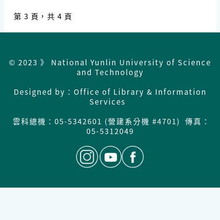
第 3 頁，共 4 頁
© 2023 》 National Yunlin University of Science
and Technology
Designed by：Office of Library & Information
Services
雲科總機：
05-5342601 (營建系分機 #4701) 傳真：
05-5312049