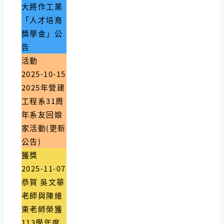
大將作工業
「人才培育
獎學金」公
告
活動
2025-10-15
2025年營建
工程系31周
年系友回娘
家活動(更新
公告)
獲獎
2025-11-07
恭賀 吳文華
老師與陳維
東老師榮獲
113學年度