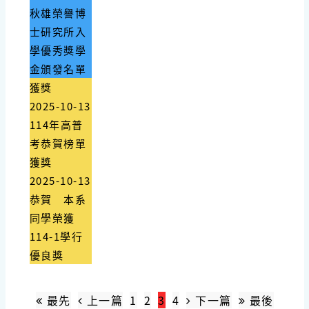
秋雄榮譽博
士研究所入
學優秀獎學
金頒發名單
獲獎
2025-10-13
114年高普
考恭賀榜單
獲獎
2025-10-13
恭賀 本系
同學榮獲
114-1學行
優良獎
最先
上一篇
1
2
3
4
下一篇
最後