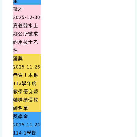
單
徵才
2025-12-30
嘉義縣水上
鄉公所徵求
約用技士乙
名
獲獎
2025-11-26
恭賀！本系
113學年度
教學優良暨
輔導績優教
師名單
獎學金
2025-11-24
114-1學期