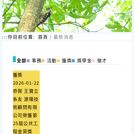
跳
到
主
要
內
容
:::
你目前位置:
首頁
最新消息
區
塊
全部
事務
活動
獲獎
獎學金
徵才
獲獎
2026-01-22
恭賀 王寶立
系友 源隆技
術顧問有限
公司榮獲第
25屆公共工
程金質獎