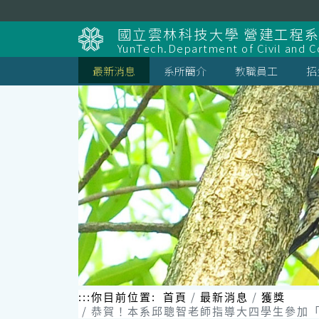
跳
到
國立雲林科技大學 營建工程
主
YunTech.Department of Civil and C
要
內
最新消息
系所簡介
教職員工
招
容
區
塊
:::
你目前位置:
首頁
最新消息
獲獎
恭賀！本系邱聰智老師指導大四學生參加「