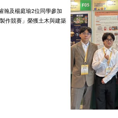
濬瀚及楊庭瑜2位同學參加
題製作競賽」榮獲土木與建築