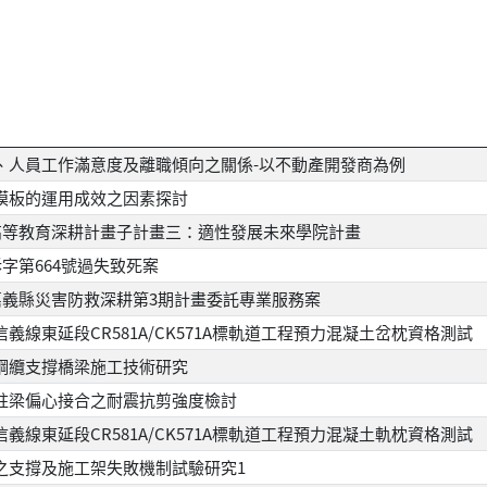
、人員工作滿意度及離職傾向之關係-以不動產開發商為例
模板的運用成效之因素探討
度高等教育深耕計畫子計畫三：適性發展未來學院計畫
訴字第664號過失致死案
度嘉義縣災害防救深耕第3期計畫委託專業服務案
義線東延段CR581A/CK571A標軌道工程預力混凝土岔枕資格測試
鋼纜支撐橋梁施工技術研究
柱梁偏心接合之耐震抗剪強度檢討
義線東延段CR581A/CK571A標軌道工程預力混凝土軌枕資格測試
之支撐及施工架失敗機制試驗研究1