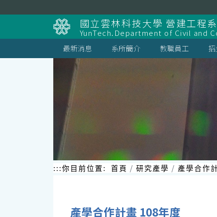
跳
到
國立雲林科技大學 營建工程
主
YunTech.Department of Civil and C
要
內
最新消息
系所簡介
教職員工
招
容
區
塊
:::
你目前位置:
首頁
研究產學
產學合作
產學合作計畫 108年度