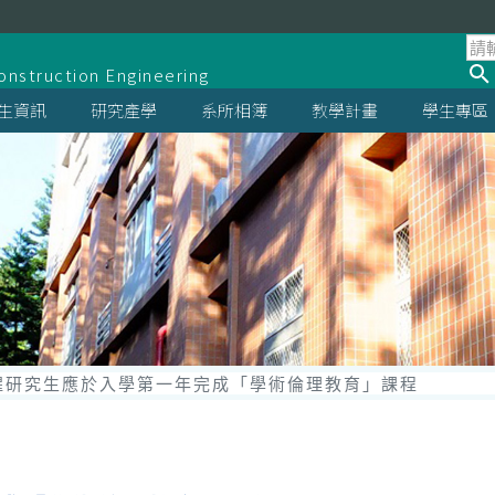
系
onstruction Engineering
生資訊
研究產學
系所相簿
教學計畫
學生專區
醒研究生應於入學第一年完成「學術倫理教育」課程