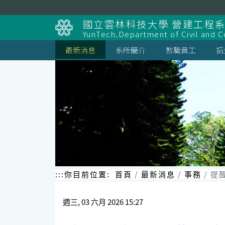
跳
到
國立雲林科技大學 營建工程
主
YunTech.Department of Civil and C
要
內
最新消息
系所簡介
教職員工
招
容
區
塊
:::
你目前位置:
首頁
最新消息
事務
提
週三, 03 六月 2026 15:27